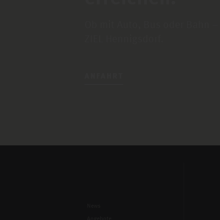
Ob mit Auto, Bus oder Bahn –
ZIEL Hennigsdorf.
ANFAHRT
News
Angebote