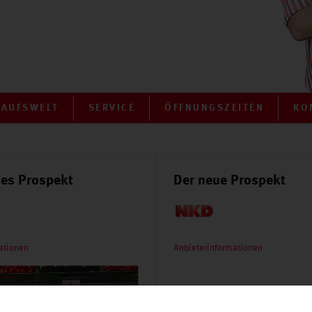
KAUFSWELT
SERVICE
ÖFFNUNGSZEITEN
KO
es Prospekt
Der neue Prospekt
ationen
Anbieterinformationen