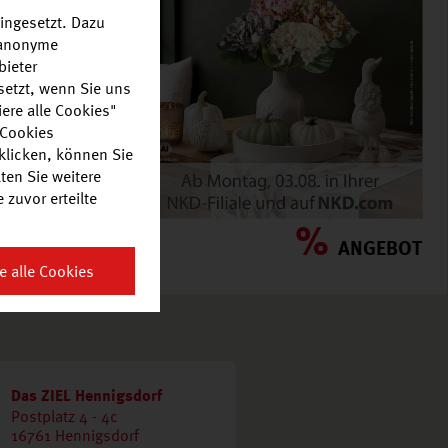
ingesetzt. Dazu
r anonyme
bieter
setzt, wenn Sie uns
ere alle Cookies"
 Cookies
klicken, können Sie
ten Sie weitere
zuvor erteilte
%
%
ANGEBOT
ANGEBOT
e alle Cookies
Das ZIEL Hennigsdorf
Postplatz 4 - 4c
16761 Hennigsdorf