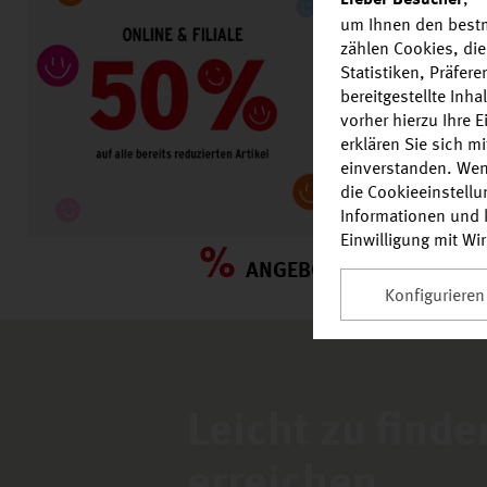
um Ihnen den bestm
zählen Cookies, die
Statistiken, Präfer
bereitgestellte Inh
vorher hierzu Ihre 
erklären Sie sich m
einverstanden. Wen
die Cookieeinstell
Informationen und k
Einwilligung mit Wi
%
ANGEBOT
Konfigurieren
Leicht zu find
erreichen.