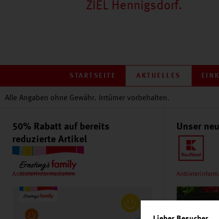
ZIEL Hennigsdorf.
STARTSEITE
AKTUELLES
EIN
Alle Angaben ohne Gewähr. Irrtümer vorbehalten.
50% Rabatt auf bereits
Unser neu
reduzierte Artikel
Anbieterinformationen
Anbieterinform
,
Lieber Besucher