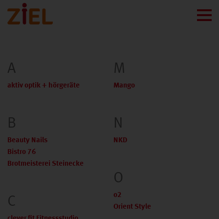
A
M
aktiv optik + hörgeräte
Mango
B
N
Beauty Nails
NKD
Bistro 76
Brotmeisterei Steinecke
O
C
o2
Orient Style
clever fit Fitnessstudio