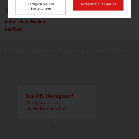
Z
Konfigurieren von
Akzeptiere alle Cookies
K
Einstellungen
Zeitgeist
Kaffee-Haus Madlen
Kaufland
Leicht zu finden, bequem zu erreichen.
Das ZIEL Hennigsdorf
Postplatz 4 - 4c
16761 Hennigsdorf