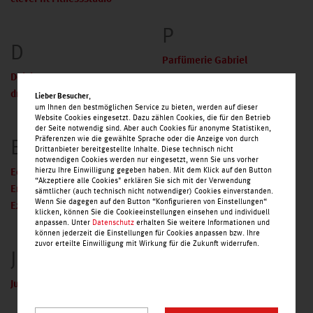
P
D
Parfümerie Gabriel
Deichmann
dm drogerie-markt
,
Lieber Besucher
S
um Ihnen den bestmöglichen Service zu bieten, werden auf dieser
Website Cookies eingesetzt. Dazu zählen Cookies, die für den Betrieb
der Seite notwendig sind. Aber auch Cookies für anonyme Statistiken,
Präferenzen wie die gewählte Sprache oder die Anzeige von durch
E
Schuh- und Schlüsseldienst
Drittanbieter bereitgestellte Inhalte. Diese technisch nicht
Gorsky
notwendigen Cookies werden nur eingesetzt, wenn Sie uns vorher
hierzu Ihre Einwilligung gegeben haben. Mit dem Klick auf den Button
Eckert Kiosk im Ziel
Subway
“Akzeptiere alle Cookies" erklären Sie sich mit der Verwendung
Ernsting's family
sämtlicher (auch technisch nicht notwendiger) Cookies einverstanden.
Wenn Sie dagegen auf den Button “Konfigurieren von Einstellungen“
Expert Time
klicken, können Sie die Cookieeinstellungen einsehen und individuell
T
anpassen. Unter
Datenschutz
erhalten Sie weitere Informationen und
können jederzeit die Einstellungen für Cookies anpassen bzw. Ihre
zuvor erteilte Einwilligung mit Wirkung für die Zukunft widerrufen.
J
Takko
Thalia
Juwelier Radensleben